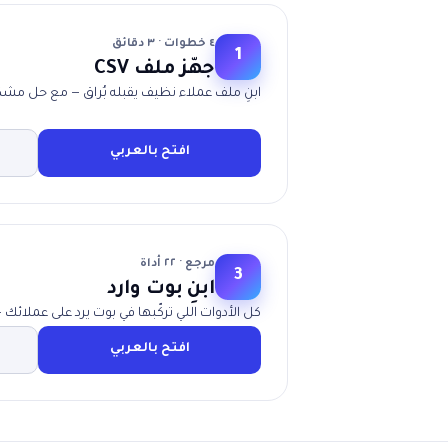
٤ خطوات · ٣ دقائق
1
جهّز ملف CSV
ابنِ ملف عملاء نظيف يقبله بُراق — مع حل مشكلة أرق
افتح بالعربي
مرجع · ٢٢ أداة
3
ابنِ بوت وارد
كل الأدوات اللي تركّبها في بوت يرد على عملائك 
افتح بالعربي