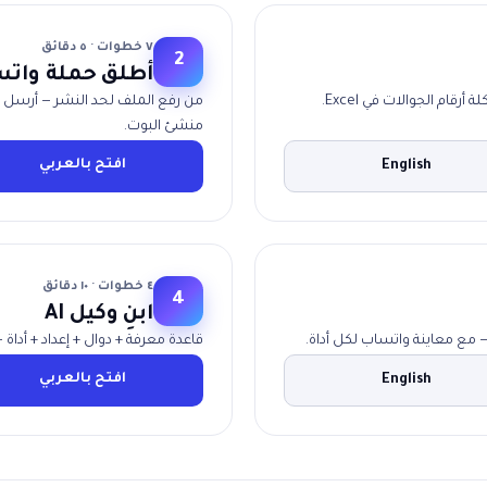
٧ خطوات · ٥ دقائق
2
أطلق حملة وات
ام الجوالات في Excel.
من رفع الملف لحد النشر — أرسل 
منشئ البوت.
افتح بالعربي
English
٤ خطوات · ١٠ دقائق
4
ابنِ وكيل AI
— مع معاينة واتساب لكل أداة.
قاعدة معرفة + دوال + إعداد + أداة
افتح بالعربي
English